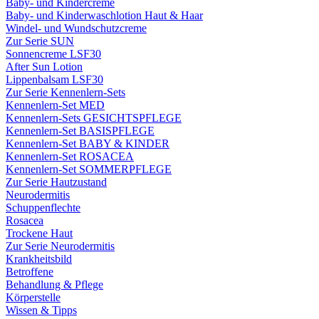
Baby- und Kindercreme
Baby- und Kinderwaschlotion Haut & Haar
Windel- und Wundschutzcreme
Zur Serie SUN
Sonnencreme LSF30
After Sun Lotion
Lippenbalsam LSF30
Zur Serie Kennenlern-Sets
Kennenlern-Set MED
Kennenlern-Sets GESICHTSPFLEGE
Kennenlern-Set BASISPFLEGE
Kennenlern-Set BABY & KINDER
Kennenlern-Set ROSACEA
Kennenlern-Set SOMMERPFLEGE
Zur Serie Hautzustand
Neurodermitis
Schuppenflechte
Rosacea
Trockene Haut
Zur Serie Neurodermitis
Krankheitsbild
Betroffene
Behandlung & Pflege
Körperstelle
Wissen & Tipps