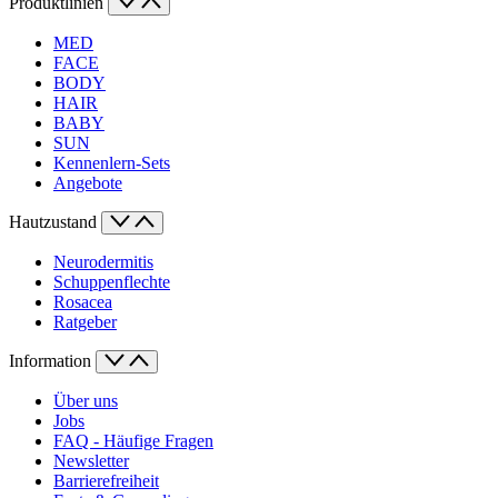
Produktlinien
MED
FACE
BODY
HAIR
BABY
SUN
Kennenlern-Sets
Angebote
Hautzustand
Neurodermitis
Schuppenflechte
Rosacea
Ratgeber
Information
Über uns
Jobs
FAQ - Häufige Fragen
Newsletter
Barrierefreiheit