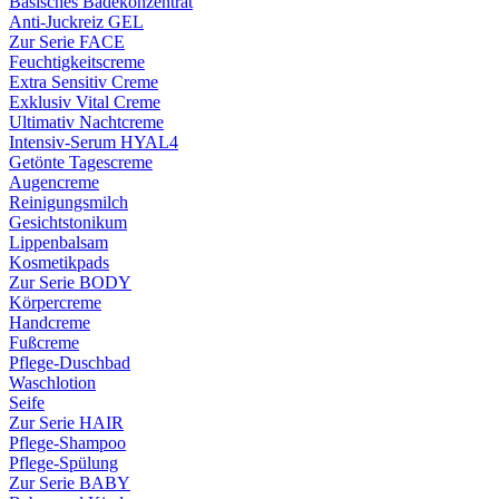
Basisches Badekonzentrat
Anti-Juckreiz GEL
Zur Serie FACE
Feuchtigkeitscreme
Extra Sensitiv Creme
Exklusiv Vital Creme
Ultimativ Nachtcreme
Intensiv-Serum HYAL4
Getönte Tagescreme
Augencreme
Reinigungsmilch
Gesichtstonikum
Lippenbalsam
Kosmetikpads
Zur Serie BODY
Körpercreme
Handcreme
Fußcreme
Pflege-Duschbad
Waschlotion
Seife
Zur Serie HAIR
Pflege-Shampoo
Pflege-Spülung
Zur Serie BABY