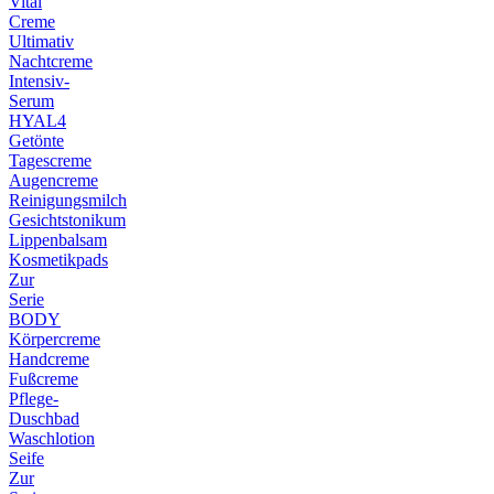
Vital
Creme
Ultimativ
Nachtcreme
Intensiv-
Serum
HYAL4
Getönte
Tagescreme
Augencreme
Reinigungsmilch
Gesichtstonikum
Lippenbalsam
Kosmetikpads
Zur
Serie
BODY
Körpercreme
Handcreme
Fußcreme
Pflege-
Duschbad
Waschlotion
Seife
Zur