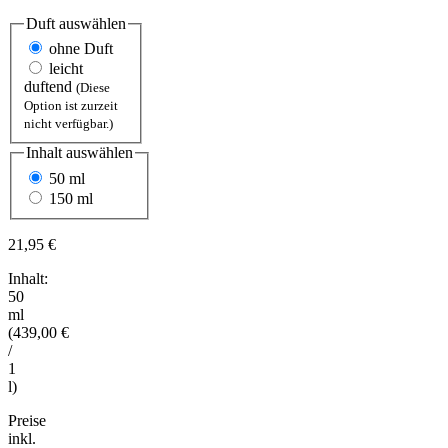
Duft
auswählen
ohne Duft
leicht
duftend
(Diese
Option ist zurzeit
nicht verfügbar.)
Inhalt
auswählen
50 ml
150 ml
21,95 €
Inhalt:
50
ml
(439,00 €
/
1
l)
Preise
inkl.