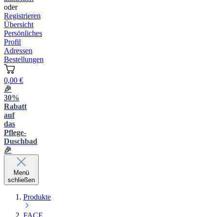
oder
Registrieren
Übersicht
Persönliches
Profil
Adressen
Bestellungen
0,00 €
🎉
30%
Rabatt
auf
das
Pflege-
Duschbad
🎉
Menü
schließen
Produkte
FACE