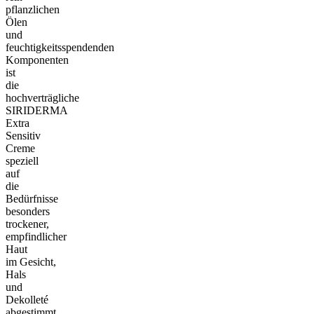
pflanzlichen
Ölen
und
feuchtigkeitsspendenden
Komponenten
ist
die
hochverträgliche
SIRIDERMA
Extra
Sensitiv
Creme
speziell
auf
die
Bedürfnisse
besonders
trockener,
empfindlicher
Haut
im Gesicht,
Hals
und
Dekolleté
abgestimmt.