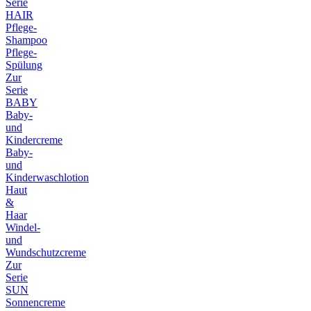
Serie
HAIR
Pflege-
Shampoo
Pflege-
Spülung
Zur
Serie
BABY
Baby-
und
Kindercreme
Baby-
und
Kinderwaschlotion
Haut
&
Haar
Windel-
und
Wundschutzcreme
Zur
Serie
SUN
Sonnencreme