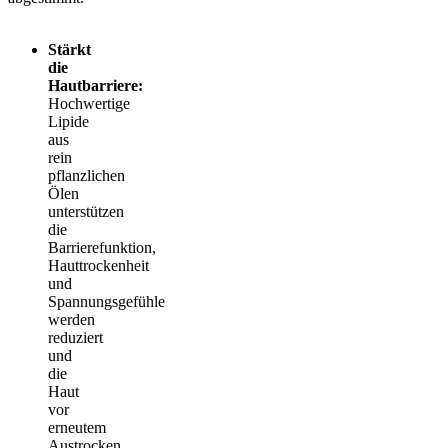
Stärkt
die
Hautbarriere:
Hochwertige
Lipide
aus
rein
pflanzlichen
Ölen
unterstützen
die
Barrierefunktion,
Hauttrockenheit
und
Spannungsgefühle
werden
reduziert
und
die
Haut
vor
erneutem
Austrocken