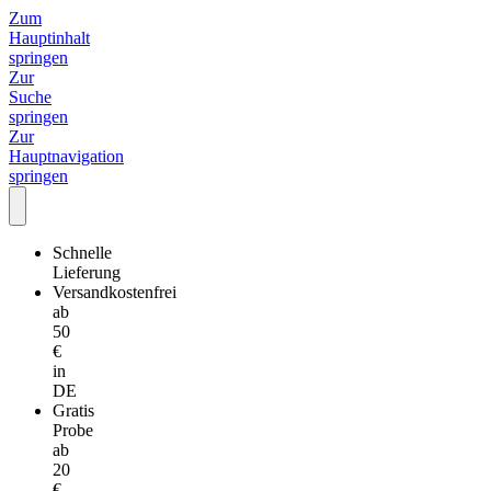
Zum
Hauptinhalt
springen
Zur
Suche
springen
Zur
Hauptnavigation
springen
Schnelle
Lieferung
Versandkostenfrei
ab
50
€
in
DE
Gratis
Probe
ab
20
€