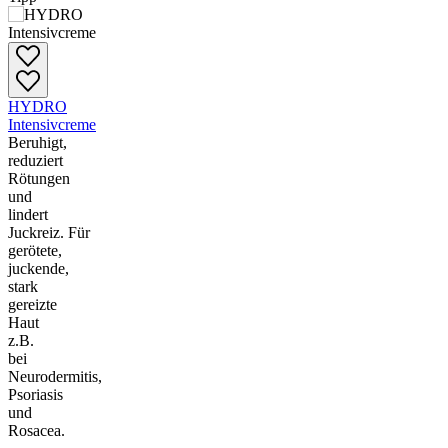
HYDRO
Intensivcreme
Beruhigt,
reduziert
Rötungen
und
lindert
Juckreiz.
Für
gerötete,
juckende,
stark
gereizte
Haut
z.B.
bei
Neurodermitis,
Psoriasis
und
Rosacea.