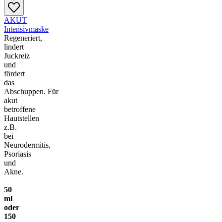
AKUT
Intensivmaske
Regeneriert,
lindert
Juckreiz
und
fördert
das
Abschuppen.
Für
akut
betroffene
Hautstellen
z.B.
bei
Neurodermitis,
Psoriasis
und
Akne.
50
ml
oder
150