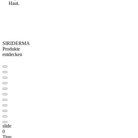
Haut.
SIRIDERMA
Produkte
entdecken
slide
0
Tipp