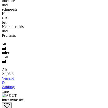
trockene
und
schuppige
Haut
z.B.
bei
Neurodermitis
und
Psoriasis.
50
ml
oder
150
ml
Ab
21,95 €
Versand
&
Zahlung
Tipp