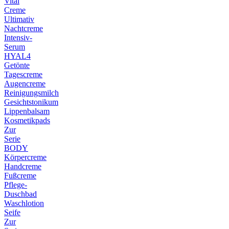
Vital
Creme
Ultimativ
Nachtcreme
Intensiv-
Serum
HYAL4
Getönte
Tagescreme
Augencreme
Reinigungsmilch
Gesichtstonikum
Lippenbalsam
Kosmetikpads
Zur
Serie
BODY
Körpercreme
Handcreme
Fußcreme
Pflege-
Duschbad
Waschlotion
Seife
Zur