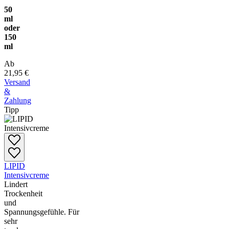
50
ml
oder
150
ml
Ab
21,95 €
Versand
&
Zahlung
Tipp
LIPID
Intensivcreme
Lindert
Trockenheit
und
Spannungsgefühle.
Für
sehr