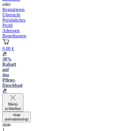
oder
Registrieren
Übersicht
Persönliches
Profil
Adressen
Bestellungen
0,00 €
🎉
30%
Rabatt
auf
das
Pflege-
Duschbad
🎉
Menü
schließen
stop
animation
stop
slide
1