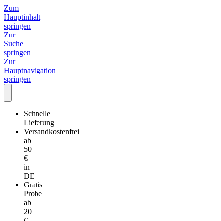
Zum
Hauptinhalt
springen
Zur
Suche
springen
Zur
Hauptnavigation
springen
Schnelle
Lieferung
Versandkostenfrei
ab
50
€
in
DE
Gratis
Probe
ab
20
€