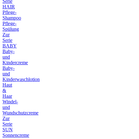
Serie
HAIR
Pflege-
Shampoo
Pflege-
Spülung
Zur
Serie
BABY
Baby-
und
Kindercreme
Baby-
und
Kinderwaschlotion
Haut
&
Haar
Windel-
und
Wundschutzcreme
Zur
Serie
SUN
Sonnencreme