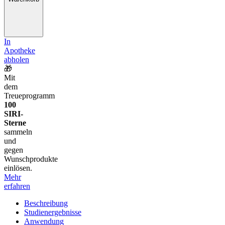
In
Apotheke
abholen
🎁
Mit
dem
Treueprogramm
100
SIRI-
Sterne
sammeln
und
gegen
Wunschprodukte
einlösen.
Mehr
erfahren
Beschreibung
Studienergebnisse
Anwendung