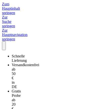
Zum
Hauptinhalt
springen
Zur
Suche
springen
Zur
Hauptnavigation
springen
Schnelle
Lieferung
Versandkostenfrei
ab
50
€
in
DE
Gratis
Probe
ab
20
€