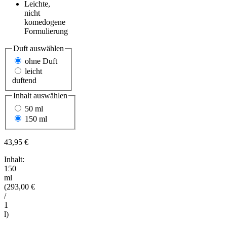
Leichte,
nicht
komedogene
Formulierung
Duft
auswählen
ohne Duft
leicht
duftend
Inhalt
auswählen
50 ml
150 ml
43,95 €
Inhalt:
150
ml
(293,00 €
/
1
l)