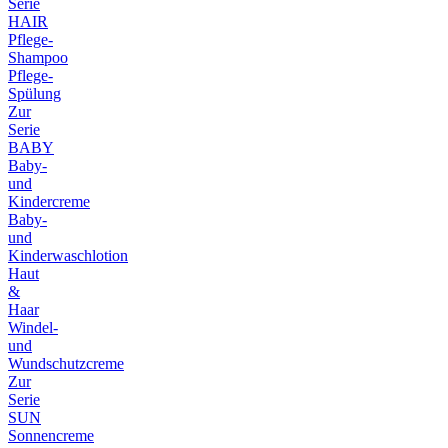
Serie
HAIR
Pflege-
Shampoo
Pflege-
Spülung
Zur
Serie
BABY
Baby-
und
Kindercreme
Baby-
und
Kinderwaschlotion
Haut
&
Haar
Windel-
und
Wundschutzcreme
Zur
Serie
SUN
Sonnencreme