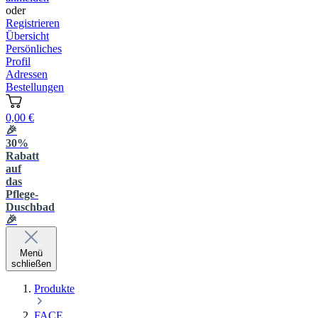
oder
Registrieren
Übersicht
Persönliches
Profil
Adressen
Bestellungen
0,00 €
🎉
30%
Rabatt
auf
das
Pflege-
Duschbad
🎉
Menü
schließen
Produkte
FACE