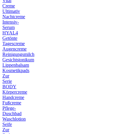
Vital
Creme
Ultimativ
Nachtcreme
Intensiv-
Serum
HYAL4
Getönte
Tagescreme
Augencreme
Reinigungsmilch
Gesichtstonikum
Lippenbalsam
Kosmetikpads
Zur
Serie
BODY
Körpercreme
Handcreme
Fußcreme
Pflege-
Duschbad
Waschlotion
Seife
Zur