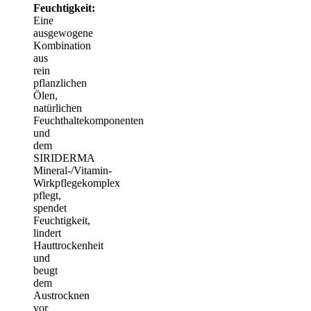
Feuchtigkeit:
Eine
ausgewogene
Kombination
aus
rein
pflanzlichen
Ölen,
natürlichen
Feuchthaltekomponenten
und
dem
SIRIDERMA
Mineral-/Vitamin-
Wirkpflegekomplex
pflegt,
spendet
Feuchtigkeit,
lindert
Hauttrockenheit
und
beugt
dem
Austrocknen
vor