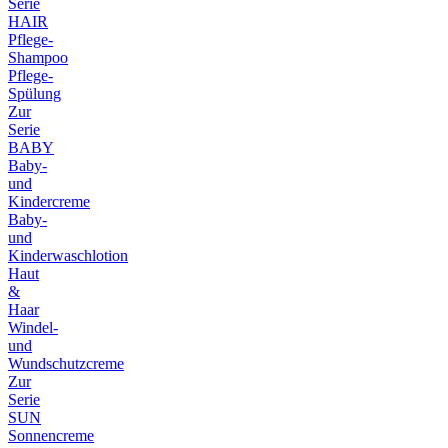
Serie
HAIR
Pflege-
Shampoo
Pflege-
Spülung
Zur
Serie
BABY
Baby-
und
Kindercreme
Baby-
und
Kinderwaschlotion
Haut
&
Haar
Windel-
und
Wundschutzcreme
Zur
Serie
SUN
Sonnencreme