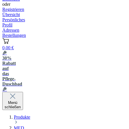
oder
Registrieren
Übersicht
Persönliches
Profil
Adressen
Bestellungen
0,00 €
🎉
30%
Rabatt
auf
das
Pflege-
Duschbad
🎉
Menü
schließen
Produkte
MED