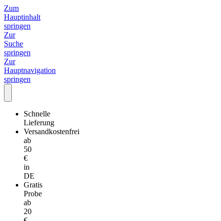
Zum
Hauptinhalt
springen
Zur
Suche
springen
Zur
Hauptnavigation
springen
Schnelle
Lieferung
Versandkostenfrei
ab
50
€
in
DE
Gratis
Probe
ab
20
€