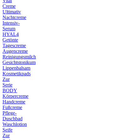
Vital
Creme
Ultimativ
Nachtcreme
Intensiv-
Serum
HYAL4
Getönte
Tagescreme
Augencreme
Reinigungsmilch
Gesichtstonikum
Lippenbalsam
Kosmetikpads
Zur
Serie
BODY
Körpercreme
Handcreme
Fußcreme
Pflege-
Duschbad
Waschlotion
Seife
Zur