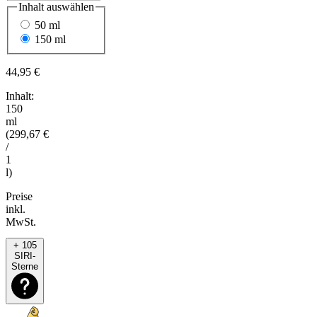
Inhalt
auswählen
50 ml
150 ml
44,95 €
Inhalt:
150
ml
(299,67 €
/
1
l)
Preise
inkl.
MwSt.
+ 105
SIRI-
Sterne