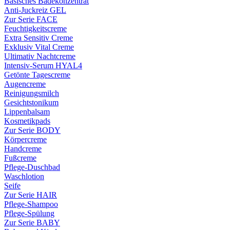
Basisches Badekonzentrat
Anti-Juckreiz GEL
Zur Serie FACE
Feuchtigkeitscreme
Extra Sensitiv Creme
Exklusiv Vital Creme
Ultimativ Nachtcreme
Intensiv-Serum HYAL4
Getönte Tagescreme
Augencreme
Reinigungsmilch
Gesichtstonikum
Lippenbalsam
Kosmetikpads
Zur Serie BODY
Körpercreme
Handcreme
Fußcreme
Pflege-Duschbad
Waschlotion
Seife
Zur Serie HAIR
Pflege-Shampoo
Pflege-Spülung
Zur Serie BABY