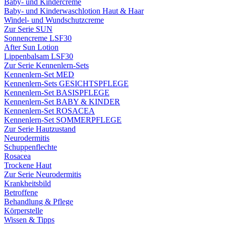
Baby- und Kindercreme
Baby- und Kinderwaschlotion Haut & Haar
Windel- und Wundschutzcreme
Zur Serie SUN
Sonnencreme LSF30
After Sun Lotion
Lippenbalsam LSF30
Zur Serie Kennenlern-Sets
Kennenlern-Set MED
Kennenlern-Sets GESICHTSPFLEGE
Kennenlern-Set BASISPFLEGE
Kennenlern-Set BABY & KINDER
Kennenlern-Set ROSACEA
Kennenlern-Set SOMMERPFLEGE
Zur Serie Hautzustand
Neurodermitis
Schuppenflechte
Rosacea
Trockene Haut
Zur Serie Neurodermitis
Krankheitsbild
Betroffene
Behandlung & Pflege
Körperstelle
Wissen & Tipps