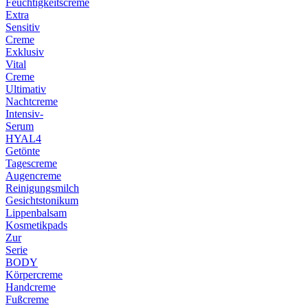
Feuchtigkeitscreme
Extra
Sensitiv
Creme
Exklusiv
Vital
Creme
Ultimativ
Nachtcreme
Intensiv-
Serum
HYAL4
Getönte
Tagescreme
Augencreme
Reinigungsmilch
Gesichtstonikum
Lippenbalsam
Kosmetikpads
Zur
Serie
BODY
Körpercreme
Handcreme
Fußcreme