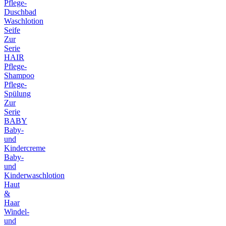
Pflege-
Duschbad
Waschlotion
Seife
Zur
Serie
HAIR
Pflege-
Shampoo
Pflege-
Spülung
Zur
Serie
BABY
Baby-
und
Kindercreme
Baby-
und
Kinderwaschlotion
Haut
&
Haar
Windel-
und