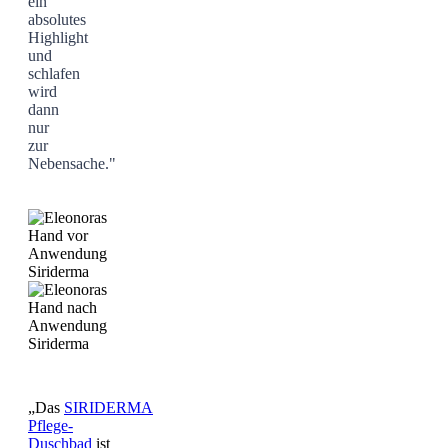
ein
absolutes
Highlight
und
schlafen
wird
dann
nur
zur
Nebensache."
„Das
SIRIDERMA
Pflege-
Duschbad
ist