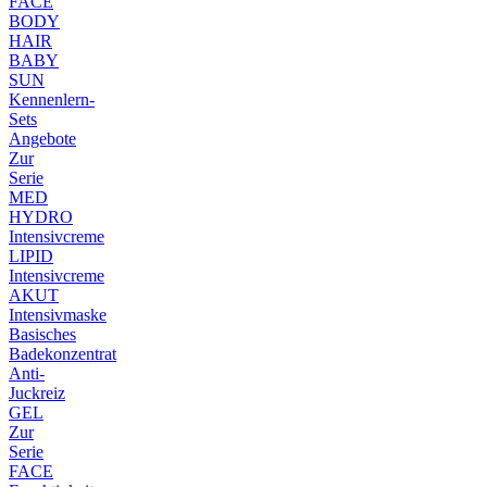
FACE
BODY
HAIR
BABY
SUN
Kennenlern-
Sets
Angebote
Zur
Serie
MED
HYDRO
Intensivcreme
LIPID
Intensivcreme
AKUT
Intensivmaske
Basisches
Badekonzentrat
Anti-
Juckreiz
GEL
Zur
Serie
FACE