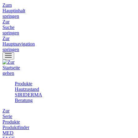
Zum
Hauptinhalt
springen
Zur
Suche
springen
Zur
Hauptnavigation
springen
Produkte
Hautzustand
SIRIDERMA
Beratung
Zur
Serie
Produkte
Produktfinder
MED