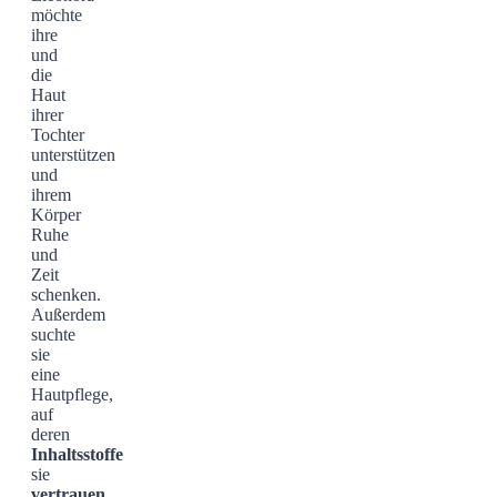
möchte
ihre
und
die
Haut
ihrer
Tochter
unterstützen
und
ihrem
Körper
Ruhe
und
Zeit
schenken.
Außerdem
suchte
sie
eine
Hautpflege,
auf
deren
Inhaltsstoffe
sie
vertrauen