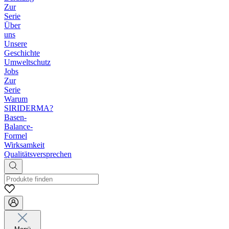
Zur
Serie
Über
uns
Unsere
Geschichte
Umweltschutz
Jobs
Zur
Serie
Warum
SIRIDERMA?
Basen-
Balance-
Formel
Wirksamkeit
Qualitätsversprechen