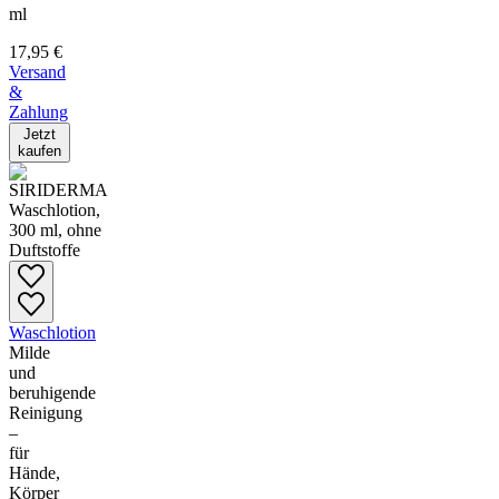
ml
17,95 €
Versand
&
Zahlung
Jetzt
kaufen
Waschlotion
Milde
und
beruhigende
Reinigung
–
für
Hände,
Körper