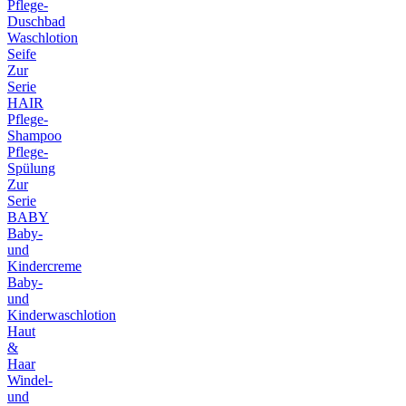
Pflege-
Duschbad
Waschlotion
Seife
Zur
Serie
HAIR
Pflege-
Shampoo
Pflege-
Spülung
Zur
Serie
BABY
Baby-
und
Kindercreme
Baby-
und
Kinderwaschlotion
Haut
&
Haar
Windel-
und