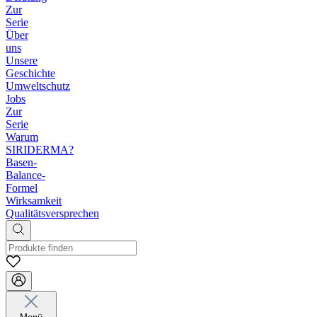
Zur
Serie
Über
uns
Unsere
Geschichte
Umweltschutz
Jobs
Zur
Serie
Warum
SIRIDERMA?
Basen-
Balance-
Formel
Wirksamkeit
Qualitätsversprechen