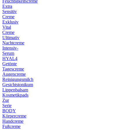
Feuchtigkeitscreme
Extra
Sensitiv
Creme
Exklusiv
Vital
Creme
Ultimativ
Nachtcreme
Intensiv-
Serum
HYAL4
Getönte
Tagescreme
Augencreme
Reinigungsmilch
Gesichtstonikum
Lippenbalsam
Kosmetikpads
Zur
Serie
BODY
Körpercreme
Handcreme
Fußcreme