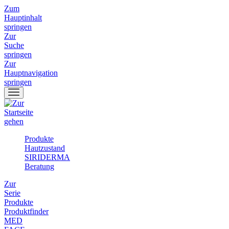
Zum
Hauptinhalt
springen
Zur
Suche
springen
Zur
Hauptnavigation
springen
Produkte
Hautzustand
SIRIDERMA
Beratung
Zur
Serie
Produkte
Produktfinder
MED