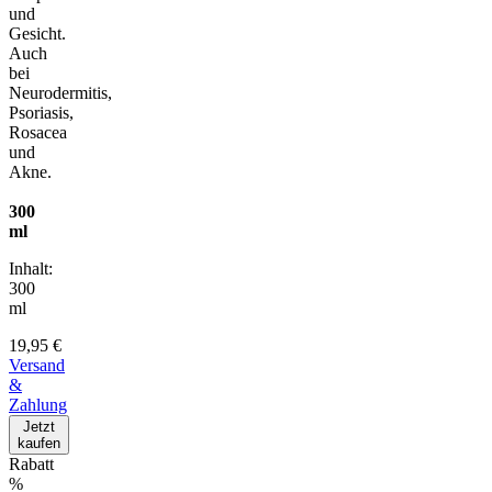
und
Gesicht.
Auch
bei
Neurodermitis,
Psoriasis,
Rosacea
und
Akne.
300
ml
Inhalt:
300
ml
19,95 €
Versand
&
Zahlung
Jetzt
kaufen
Rabatt
%