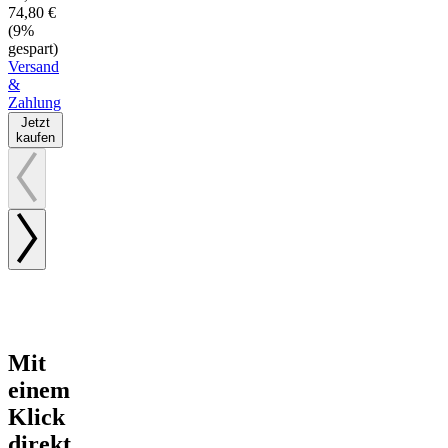
74,80 €
(9%
gespart)
Versand
&
Zahlung
Jetzt
kaufen
Mit
einem
Klick
direkt