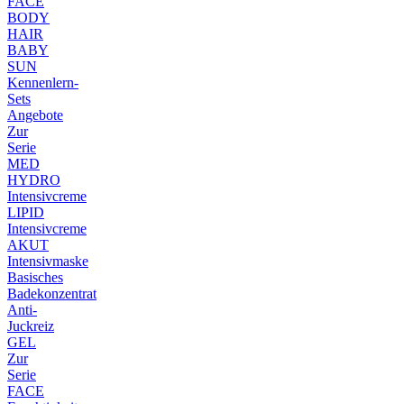
FACE
BODY
HAIR
BABY
SUN
Kennenlern-
Sets
Angebote
Zur
Serie
MED
HYDRO
Intensivcreme
LIPID
Intensivcreme
AKUT
Intensivmaske
Basisches
Badekonzentrat
Anti-
Juckreiz
GEL
Zur
Serie
FACE