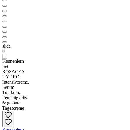
slide
0
Kennenlern-