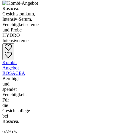
Kombi-
Angebot
ROSACEA
Beruhigt
und
spendet
Feuchtigkeit.
Für
die
Gesichtspflege
bei
Rosacea.
67,95 €