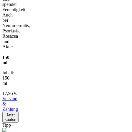
spendet
Feuchtigkeit.
Auch
bei
Neurodermitis,
Psoriasis,
Rosacea
und
Akne.
150
ml
Inhalt:
150
ml
17,95 €
Versand
&
Zahlung
Jetzt
kaufen
Tipp