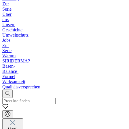
Zur
Serie
Über
uns
Unsere
Geschichte
Umweltschutz
Jobs
Zur
Serie
Warum
SIRIDERMA?
Basen-
Balance-
Formel
Wirksamkeit
Qualitätsversprechen