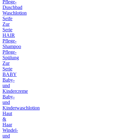
Pflege-
Duschbad
Waschlotion
Seife
Zur
Serie
HAIR
Pflege-
Shampoo
Pflege-
Spülung
Zur
Serie
BABY
Baby-
und
Kindercreme
Baby-
und
Kinderwaschlotion
Haut
&
Haar
Windel-
und