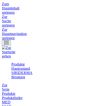
Zum
Hauptinhalt
springen
Zur
Suche
springen
Zur
Hauptnavigation
springen
Produkte
Hautzustand
SIRIDERMA
Beratung
Zur
Serie
Produkte
Produktfinder
MED