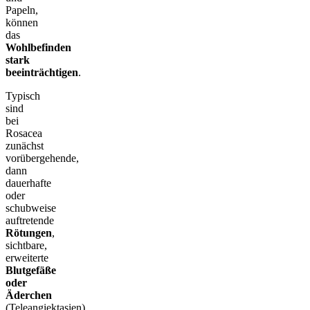
Papeln,
können
das
Wohlbefinden
stark
beeinträchtigen
.
Typisch
sind
bei
Rosacea
zunächst
vorübergehende,
dann
dauerhafte
oder
schubweise
auftretende
Rötungen
,
sichtbare,
erweiterte
Blutgefäße
oder
Äderchen
(Teleangiektasien)