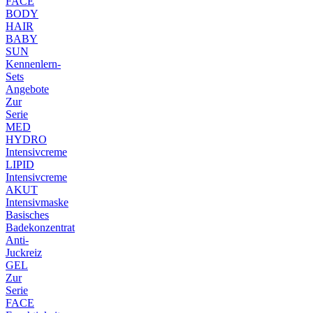
FACE
BODY
HAIR
BABY
SUN
Kennenlern-
Sets
Angebote
Zur
Serie
MED
HYDRO
Intensivcreme
LIPID
Intensivcreme
AKUT
Intensivmaske
Basisches
Badekonzentrat
Anti-
Juckreiz
GEL
Zur
Serie
FACE