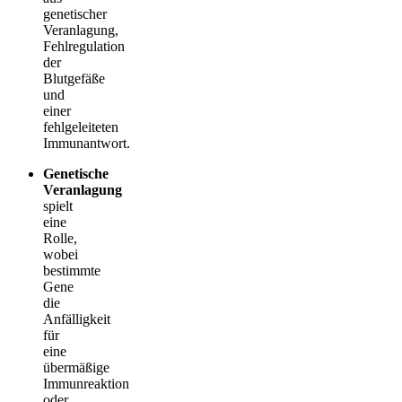
genetischer
Veranlagung,
Fehlregulation
der
Blutgefäße
und
einer
fehlgeleiteten
Immunantwort.
Genetische
Veranlagung
spielt
eine
Rolle,
wobei
bestimmte
Gene
die
Anfälligkeit
für
eine
übermäßige
Immunreaktion
oder