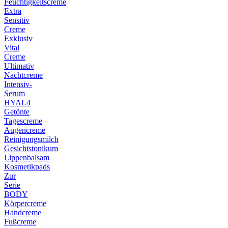
Feuchtigkeitscreme
Extra
Sensitiv
Creme
Exklusiv
Vital
Creme
Ultimativ
Nachtcreme
Intensiv-
Serum
HYAL4
Getönte
Tagescreme
Augencreme
Reinigungsmilch
Gesichtstonikum
Lippenbalsam
Kosmetikpads
Zur
Serie
BODY
Körpercreme
Handcreme
Fußcreme