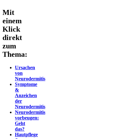
Mit
einem
Klick
direkt
zum
Thema:
Ursachen
von
Neurodermitis
Symptome
&
Anzeichen
der
Neurodermitis
Neurodermitis
vorbeugen:
Geht
das?
Hautpflege