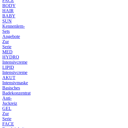
FACE
BODY
HAIR
BABY
SUN
Kennenlern-
Sets
Angebote
Zur
Serie
MED
HYDRO
Intensivcreme
LIPID
Intensivcreme
AKUT
Intensivmaske
Basisches
Badekonzentrat
Anti-
Juckreiz
GEL
Zur
Serie
FACE