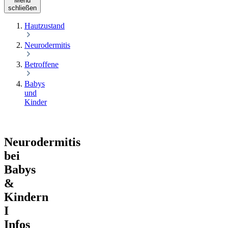
Menü
schließen
Hautzustand
Neurodermitis
Betroffene
Babys
und
Kinder
Neurodermitis
bei
Babys
&
Kindern
I
Infos