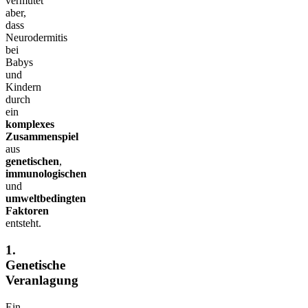
vermutet
aber,
dass
Neurodermitis
bei
Babys
und
Kindern
durch
ein
komplexes
Zusammenspiel
aus
genetischen
,
immunologischen
und
umweltbedingten
Faktoren
entsteht.
1.
Genetische
Veranlagung
Ein