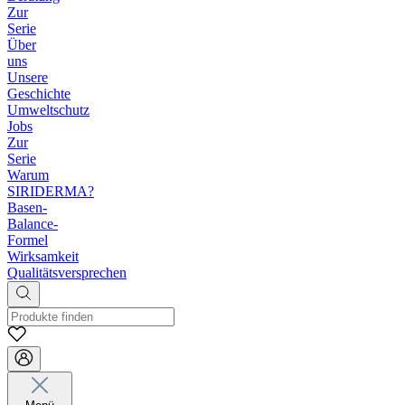
Zur
Serie
Über
uns
Unsere
Geschichte
Umweltschutz
Jobs
Zur
Serie
Warum
SIRIDERMA?
Basen-
Balance-
Formel
Wirksamkeit
Qualitätsversprechen