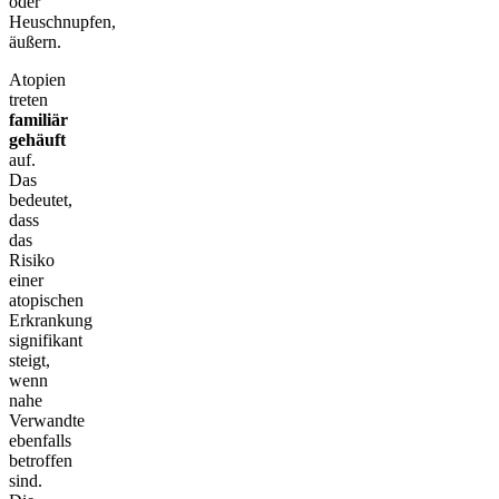
oder
Heuschnupfen,
äußern.
Atopien
treten
familiär
gehäuft
auf.
Das
bedeutet,
dass
das
Risiko
einer
atopischen
Erkrankung
signifikant
steigt,
wenn
nahe
Verwandte
ebenfalls
betroffen
sind.