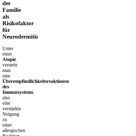
der
Familie
als
Risikofaktor
für
Neurodermitis
Unter
einer
Atopie
versteht
man
eine
Überempfindlichkeitsreaktionen
des
Immunsystems
,
also
eine
verstärkte
Neigung
zu
einer
allergischen
Reaktion