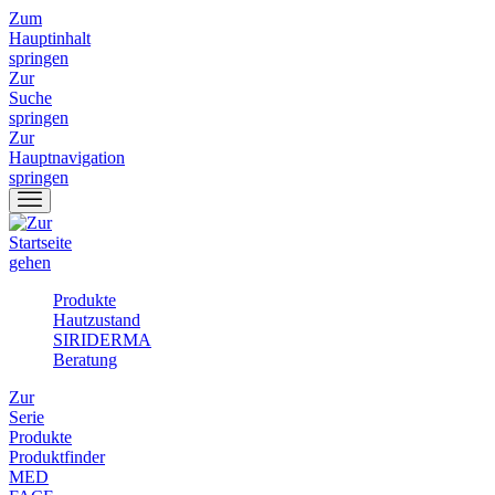
Zum
Hauptinhalt
springen
Zur
Suche
springen
Zur
Hauptnavigation
springen
Produkte
Hautzustand
SIRIDERMA
Beratung
Zur
Serie
Produkte
Produktfinder
MED