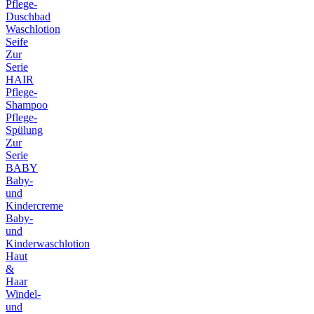
Pflege-
Duschbad
Waschlotion
Seife
Zur
Serie
HAIR
Pflege-
Shampoo
Pflege-
Spülung
Zur
Serie
BABY
Baby-
und
Kindercreme
Baby-
und
Kinderwaschlotion
Haut
&
Haar
Windel-
und