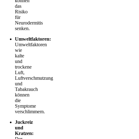
können
das
Risiko
für
Neurodermitis
senken.
Umweltfaktoren:
Umweltfaktoren
wie
kalte
und
trockene
Luft,
Luftverschmutzung
und
Tabakrauch
können
die
Symptome
verschlimmern.
Juckreiz
und
Kratzen:
Der