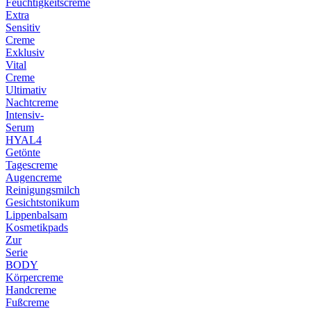
Feuchtigkeitscreme
Extra
Sensitiv
Creme
Exklusiv
Vital
Creme
Ultimativ
Nachtcreme
Intensiv-
Serum
HYAL4
Getönte
Tagescreme
Augencreme
Reinigungsmilch
Gesichtstonikum
Lippenbalsam
Kosmetikpads
Zur
Serie
BODY
Körpercreme
Handcreme
Fußcreme